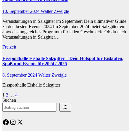
10. September 2024
Walter Zweigle
Veranstaltungen in Salzgitter im September: Dein ultimativer Guide
zu den besten Events 2024 Im September 2024 bietet Salzgitter ein
abwechslungsreiches Programm für jeden Geschmack. Ob du nach
Veranstaltungen in Salzgitter…
Freizeit
Eissporthalle Eishalle Salzgitter – Dein Hotspot für Eislaufen,
Spaß und Events für 2024 / 2025
8. September 2024
Walter Zweigle
Eissporthalle Eishalle Salzgitter
Seitennummerierung
1
2
…
4
Suchen
der
Beiträge
Facebook
Instagram
X