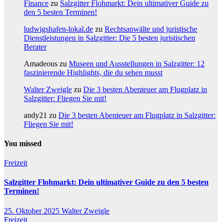
Finance
zu
Salzgitter Flohmarkt: Dein ultimativer Guide zu
den 5 besten Terminen!
ludwigshafen-lokal.de
zu
Rechtsanwälte und juristische
Dienstleistungen in Salzgitter: Die 5 besten juristischen
Berater
Amadeous
zu
Museen und Ausstellungen in Salzgitter: 12
faszinierende Highlights, die du sehen musst
Walter Zweigle
zu
Die 3 besten Abenteuer am Flugplatz in
Salzgitter: Fliegen Sie mit!
andy21
zu
Die 3 besten Abenteuer am Flugplatz in Salzgitter:
Fliegen Sie mit!
You missed
Freizeit
Salzgitter Flohmarkt: Dein ultimativer Guide zu den 5 besten
Terminen!
25. Oktober 2025
Walter Zweigle
Freizeit