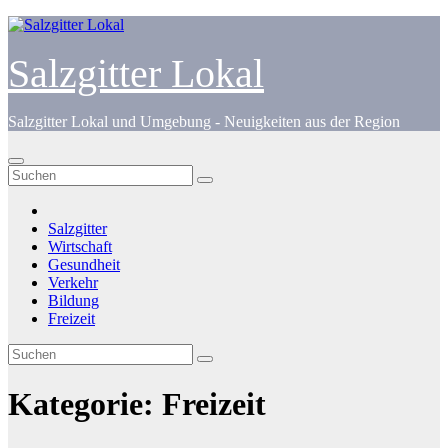
Zum
Inhalt
springen
Salzgitter Lokal
Salzgitter Lokal und Umgebung - Neuigkeiten aus der Region
Salzgitter
Wirtschaft
Gesundheit
Verkehr
Bildung
Freizeit
Kategorie:
Freizeit