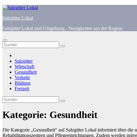
Zum
Inhalt
Salzgitter Lokal
springen
Salzgitter Lokal und Umgebung - Neuigkeiten aus der Region
Salzgitter
Wirtschaft
Gesundheit
Verkehr
Bildung
Freizeit
Kategorie:
Gesundheit
Die Kategorie „Gesundheit“ auf Salzgitter Lokal informiert über die 
Rehabilitationszentren und Pflegeeinrichtungen. Zudem werden prä