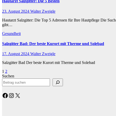
Hautarzt Salzgitter: Die 5 Besten
23. August 2024
Walter Zweigle
Hautarzt Salzgitter: Die Top 5 Adressen für Ihre Hautpflege Die Suche
gibt…
Gesundheit
Salzgitter Bad: Der beste Kurort mit Therme und Solebad
17. August 2024
Walter Zweigle
Salzgitter Bad Der beste Kurort mit Therme und Solebad
Seitennummerierung
1
2
Suchen
der
Beiträge
Facebook
Instagram
X