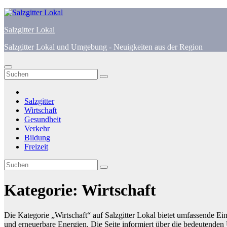
Zum
Inhalt
Salzgitter Lokal
springen
Salzgitter Lokal und Umgebung - Neuigkeiten aus der Region
Salzgitter
Wirtschaft
Gesundheit
Verkehr
Bildung
Freizeit
Kategorie:
Wirtschaft
Die Kategorie „Wirtschaft“ auf Salzgitter Lokal bietet umfassende Ei
und erneuerbare Energien. Die Seite informiert über die bedeutenden U