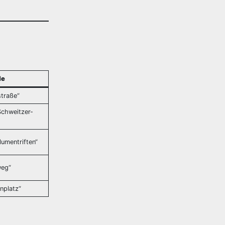
le
straße“
Schweitzer-
lumentriften“
weg“
nplatz“