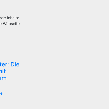
nde Inhalte
ie Webseite
ter: Die
it
im
le