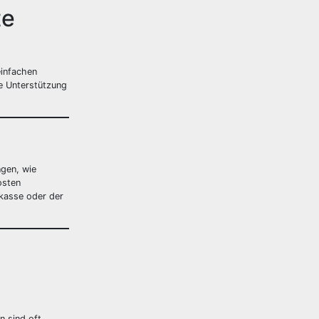
te
einfachen
e Unterstützung
gen, wie
osten
nkasse oder der
n sind oft