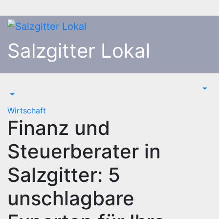
Zum
Inhalt
springen
Salzgitter Lokal
Wirtschaft
Finanz und
Steuerberater in
Salzgitter: 5
unschlagbare