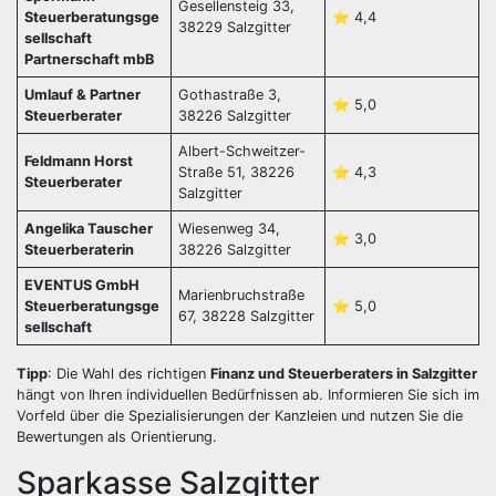
Gesellensteig 33,
Steuerberatungsge
⭐️ 4,4
38229 Salzgitter
sellschaft
Partnerschaft mbB
Umlauf & Partner
Gothastraße 3,
⭐️ 5,0
Steuerberater
38226 Salzgitter
Albert-Schweitzer-
Feldmann Horst
Straße 51, 38226
⭐️ 4,3
Steuerberater
Salzgitter
Angelika Tauscher
Wiesenweg 34,
⭐️ 3,0
Steuerberaterin
38226 Salzgitter
EVENTUS GmbH
Marienbruchstraße
Steuerberatungsge
⭐️ 5,0
67, 38228 Salzgitter
sellschaft
Tipp
: Die Wahl des richtigen
Finanz und Steuerberaters in Salzgitter
hängt von Ihren individuellen Bedürfnissen ab. Informieren Sie sich im
Vorfeld über die Spezialisierungen der Kanzleien und nutzen Sie die
Bewertungen als Orientierung.
Sparkasse Salzgitter