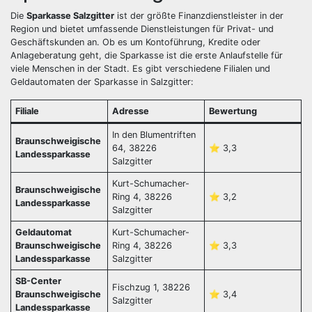
Die
Sparkasse Salzgitter
ist der größte Finanzdienstleister in der
Region und bietet umfassende Dienstleistungen für Privat- und
Geschäftskunden an. Ob es um Kontoführung, Kredite oder
Anlageberatung geht, die Sparkasse ist die erste Anlaufstelle für
viele Menschen in der Stadt. Es gibt verschiedene Filialen und
Geldautomaten der Sparkasse in Salzgitter:
Filiale
Adresse
Bewertung
In den Blumentriften
Braunschweigische
64, 38226
⭐️ 3,3
Landessparkasse
Salzgitter
Kurt-Schumacher-
Braunschweigische
Ring 4, 38226
⭐️ 3,2
Landessparkasse
Salzgitter
Geldautomat
Kurt-Schumacher-
Braunschweigische
Ring 4, 38226
⭐️ 3,3
Landessparkasse
Salzgitter
SB-Center
Fischzug 1, 38226
Braunschweigische
⭐️ 3,4
Salzgitter
Landessparkasse