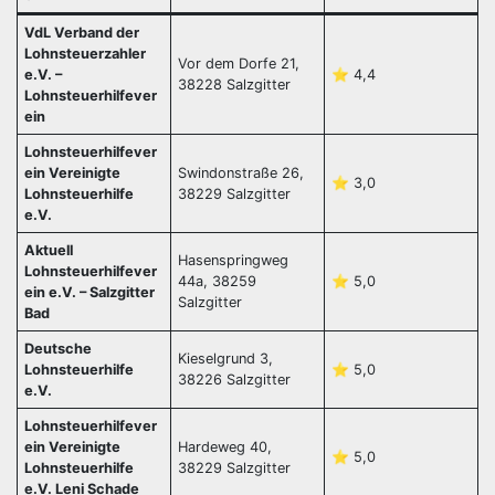
VdL Verband der
Lohnsteuerzahler
Vor dem Dorfe 21,
e.V. –
⭐️ 4,4
38228 Salzgitter
Lohnsteuerhilfever
ein
Lohnsteuerhilfever
ein Vereinigte
Swindonstraße 26,
⭐️ 3,0
Lohnsteuerhilfe
38229 Salzgitter
e.V.
Aktuell
Hasenspringweg
Lohnsteuerhilfever
44a, 38259
⭐️ 5,0
ein e.V. – Salzgitter
Salzgitter
Bad
Deutsche
Kieselgrund 3,
Lohnsteuerhilfe
⭐️ 5,0
38226 Salzgitter
e.V.
Lohnsteuerhilfever
ein Vereinigte
Hardeweg 40,
⭐️ 5,0
Lohnsteuerhilfe
38229 Salzgitter
e.V. Leni Schade