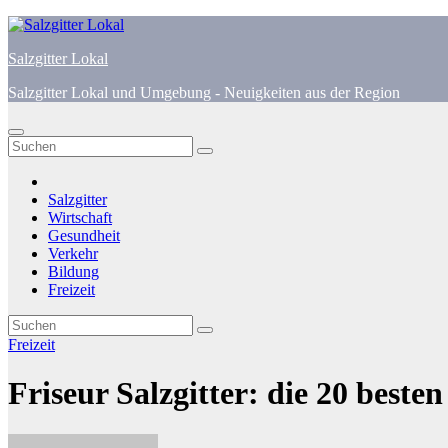
Zum
Inhalt
Salzgitter Lokal
springen
Salzgitter Lokal und Umgebung - Neuigkeiten aus der Region
Salzgitter
Wirtschaft
Gesundheit
Verkehr
Bildung
Freizeit
Freizeit
Friseur Salzgitter: die 20 best