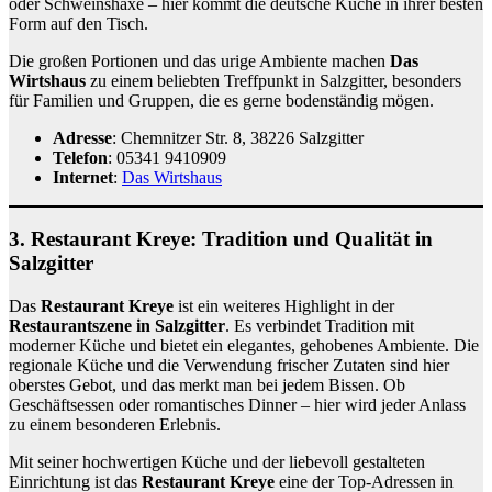
oder Schweinshaxe – hier kommt die deutsche Küche in ihrer besten
Form auf den Tisch.
Die großen Portionen und das urige Ambiente machen
Das
Wirtshaus
zu einem beliebten Treffpunkt in Salzgitter, besonders
für Familien und Gruppen, die es gerne bodenständig mögen.
Adresse
: Chemnitzer Str. 8, 38226 Salzgitter
Telefon
: 05341 9410909
Internet
:
Das Wirtshaus
3.
Restaurant Kreye: Tradition und Qualität in
Salzgitter
Das
Restaurant Kreye
ist ein weiteres Highlight in der
Restaurantszene in Salzgitter
. Es verbindet Tradition mit
moderner Küche und bietet ein elegantes, gehobenes Ambiente. Die
regionale Küche und die Verwendung frischer Zutaten sind hier
oberstes Gebot, und das merkt man bei jedem Bissen. Ob
Geschäftsessen oder romantisches Dinner – hier wird jeder Anlass
zu einem besonderen Erlebnis.
Mit seiner hochwertigen Küche und der liebevoll gestalteten
Einrichtung ist das
Restaurant Kreye
eine der Top-Adressen in