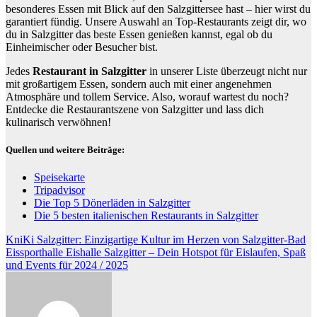
besonderes Essen mit Blick auf den Salzgittersee hast – hier wirst du
garantiert fündig. Unsere Auswahl an Top-Restaurants zeigt dir, wo
du in Salzgitter das beste Essen genießen kannst, egal ob du
Einheimischer oder Besucher bist.
Jedes
Restaurant in Salzgitter
in unserer Liste überzeugt nicht nur
mit großartigem Essen, sondern auch mit einer angenehmen
Atmosphäre und tollem Service. Also, worauf wartest du noch?
Entdecke die Restaurantszene von Salzgitter und lass dich
kulinarisch verwöhnen!
Quellen und weitere Beiträge:
Speisekarte
Tripadvisor
Die Top 5 Dönerläden in Salzgitter
Die 5 besten italienischen Restaurants in Salzgitter
Beitragsnavigation
KniKi Salzgitter: Einzigartige Kultur im Herzen von Salzgitter-Bad
Eissporthalle Eishalle Salzgitter – Dein Hotspot für Eislaufen, Spaß
und Events für 2024 / 2025