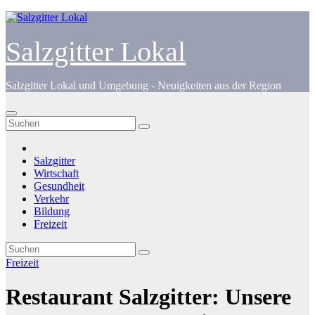
Zum
Inhalt
springen
Salzgitter Lokal
Salzgitter Lokal und Umgebung - Neuigkeiten aus der Region
Salzgitter
Wirtschaft
Gesundheit
Verkehr
Bildung
Freizeit
Freizeit
Restaurant Salzgitter: Unsere