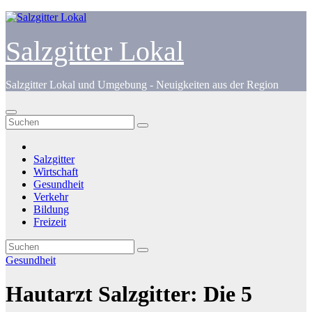
Zum
Inhalt
springen
Salzgitter Lokal
Salzgitter Lokal und Umgebung - Neuigkeiten aus der Region
Salzgitter
Wirtschaft
Gesundheit
Verkehr
Bildung
Freizeit
Gesundheit
Hautarzt Salzgitter: Die 5