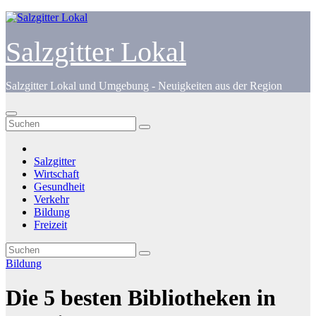
Zum
Inhalt
springen
Salzgitter Lokal
Salzgitter Lokal und Umgebung - Neuigkeiten aus der Region
Salzgitter
Wirtschaft
Gesundheit
Verkehr
Bildung
Freizeit
Bildung
Die 5 besten Bibliotheken in