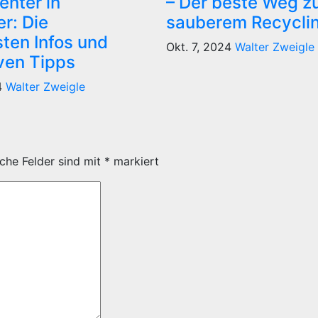
enter in
– Der beste Weg z
er: Die
sauberem Recycli
sten Infos und
Okt. 7, 2024
Walter Zweigle
iven Tipps
4
Walter Zweigle
iche Felder sind mit
*
markiert