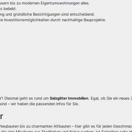
nhäusern bis zu modernen Eigentumswohnungen alles.
s beliebt.
ung und gründliche Besichtigungen sind entscheidend.
te Investitionsmöglichkeiten durch nachhaltige Bauprojekte.
a“! Diesmal geht es rund um
Salzgitter Immobilien
. Egal, ob Sie ein neues
sind – wir haben die passenden Infos für Sie.
r
n Neubauten bis zu charmanten Altbauten – hier gibt es für jeden Geschma
die eine Mischung aus Stadtleben und Natur suchen, ist Salzgitter sehr at